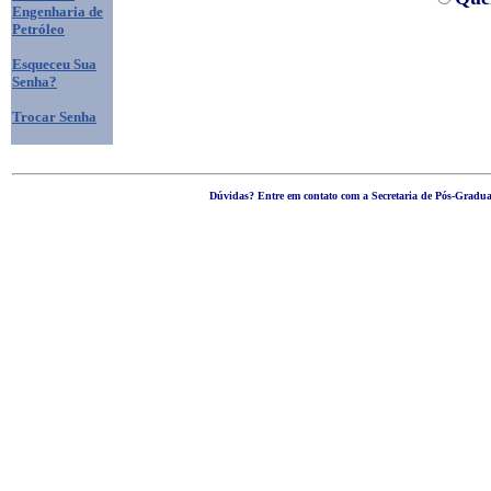
Engenharia de
Petróleo
Esqueceu Sua
Senha?
Trocar Senha
Dúvidas? Entre em contato com a Secretaria de Pós-Graduaç