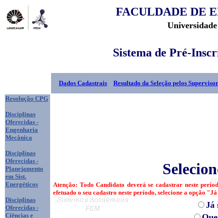
FACULDADE DE 
Universidade
Sistema de Pré-Inscr
Dados Cadastrais
Resultado da Seleção pelos Superviso
Resolução CPG
Disciplinas
Oferecidas -
Engenharia
Mecânica
Disciplinas
Oferecidas -
Selecio
Planejamento
em Sist.
Energéticos
Atenção: Todo Candidato deverá se cadastrar neste perío
efetuado o seu cadastro neste período, selecione a opção "J
Disciplinas
Já
Oferecidas -
Ciências e
Que