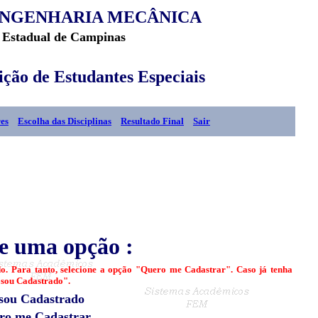
ENGENHARIA MECÂNICA
 Estadual de Campinas
ição de Estudantes Especiais
res
Escolha das Disciplinas
Resultado Final
Sair
ne uma opção :
do. Para tanto, selecione a opção "Quero me Cadastrar". Caso já tenha
á sou Cadastrado".
 sou Cadastrado
ro me Cadastrar